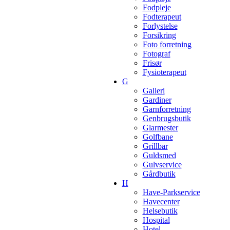
Fodpleje
Fodterapeut
Forlystelse
Forsikring
Foto forretning
Fotograf
Frisør
Fysioterapeut
G
Galleri
Gardiner
Garnforretning
Genbrugsbutik
Glarmester
Golfbane
Grillbar
Guldsmed
Gulvservice
Gårdbutik
H
Have-Parkservice
Havecenter
Helsebutik
Hospital
Hotel