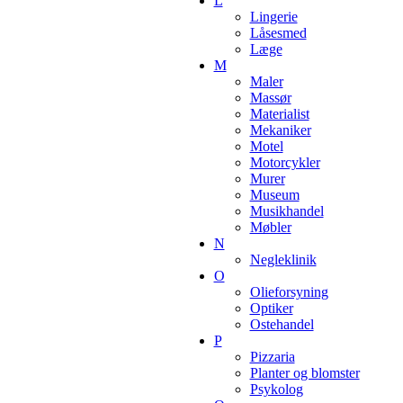
L
Lingerie
Låsesmed
Læge
M
Maler
Massør
Materialist
Mekaniker
Motel
Motorcykler
Murer
Museum
Musikhandel
Møbler
N
Negleklinik
O
Olieforsyning
Optiker
Ostehandel
P
Pizzaria
Planter og blomster
Psykolog