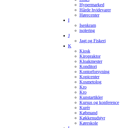
Hypermarked
Hårde hvidevarer
Hørecenter
I
Isenkram
isolering
J
Jagt og Fiskeri
K
Kiosk
Kiropraktor
Kloakmester
Konditori
Kontorforsyning
Kopicenter
Kosmetolog
Kro
Kro
Kunstartikler
Kursus og konference
Kurér
Købmand
Køkkenudstyr
Køreskole