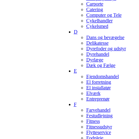
Carporte
Catering
Computer og Tele
Cykelhandler
Cykelsmed
D
Dans og bevægelse
Delikatesse
Dyrefoder og udstyr
Dyrehandel
Dyrlæge
Dæk og Fælge
E
Ejendomshandel
El forretning
El installatør
Elværk
Entreprenør
F
Farvehandel
Festudlejning
Fitness
Fitnessudstyr
Flytteservice
Fodpleje