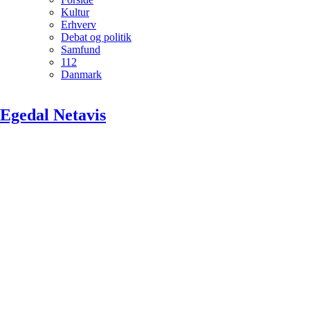
Kultur
Erhverv
Debat og politik
Samfund
112
Danmark
Egedal Netavis