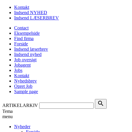
Kontakt
Indsend NYHED
Indsend LÆSERBREV
Contact
Eksempelside
Find firma
Forside
Indsend læserbrev
Indsend nyhed
Job oversigt
Jobagent
Jobs
Kontakt
Nyhedsbrev
Opret Job
Sample page
search
ARTIKELARKIV
Tema
menu
Nyheder
Forside