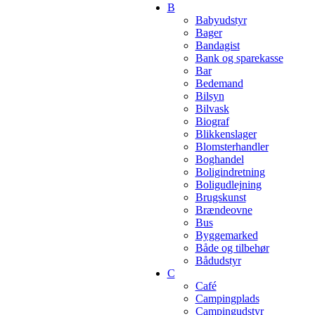
B
Babyudstyr
Bager
Bandagist
Bank og sparekasse
Bar
Bedemand
Bilsyn
Bilvask
Biograf
Blikkenslager
Blomsterhandler
Boghandel
Boligindretning
Boligudlejning
Brugskunst
Brændeovne
Bus
Byggemarked
Både og tilbehør
Bådudstyr
C
Café
Campingplads
Campingudstyr