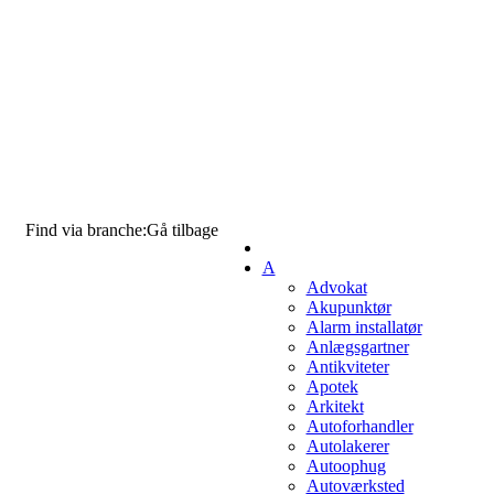
Find via branche:
Gå tilbage
A
Advokat
Akupunktør
Alarm installatør
Anlægsgartner
Antikviteter
Apotek
Arkitekt
Autoforhandler
Autolakerer
Autoophug
Autoværksted