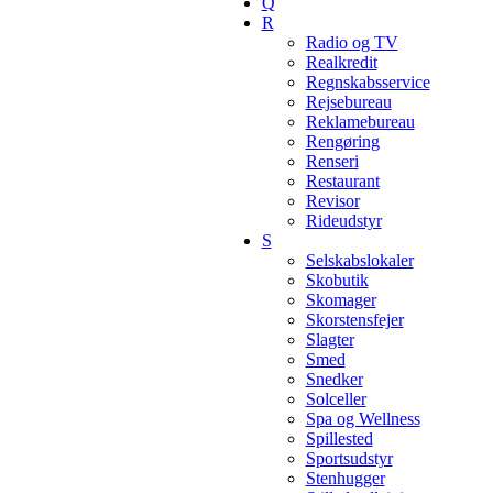
Q
R
Radio og TV
Realkredit
Regnskabsservice
Rejsebureau
Reklamebureau
Rengøring
Renseri
Restaurant
Revisor
Rideudstyr
S
Selskabslokaler
Skobutik
Skomager
Skorstensfejer
Slagter
Smed
Snedker
Solceller
Spa og Wellness
Spillested
Sportsudstyr
Stenhugger