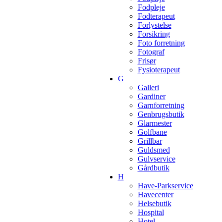
Fodpleje
Fodterapeut
Forlystelse
Forsikring
Foto forretning
Fotograf
Frisør
Fysioterapeut
G
Galleri
Gardiner
Garnforretning
Genbrugsbutik
Glarmester
Golfbane
Grillbar
Guldsmed
Gulvservice
Gårdbutik
H
Have-Parkservice
Havecenter
Helsebutik
Hospital
Hotel