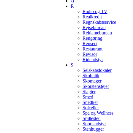
Q
R
Radio og TV
Realkredit
Regnskabsservice
Rejsebureau
Reklamebureau
Rengøring
Renseri
Restaurant
Revisor
Rideudstyr
S
Selskabslokaler
Skobutik
Skomager
Skorstensfejer
Slagter
Smed
Snedker
Solceller
Spa og Wellness
Spillested
Sportsudstyr
Stenhugger