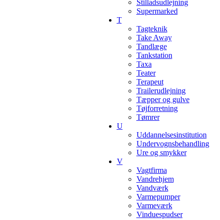
Stilladsudlejning
Supermarked
T
Tagteknik
Take Away
Tandlæge
Tankstation
Taxa
Teater
Terapeut
Trailerudlejning
Tæpper og gulve
Tøjforretning
Tømrer
U
Uddannelsesinstitution
Undervognsbehandling
Ure og smykker
V
Vagtfirma
Vandrehjem
Vandværk
Varmepumper
Varmeværk
Vinduespudser