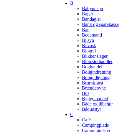
B
Babyudstyr
Bager
Bandagist
Bank og sparekasse
Bar
Bedemand
Bilsyn
Bilvask
Biograf
Blikkenslager
Blomsterhandler
Boghandel
Boligindretning
Boligudlejning
Brugskunst
Brændeovne
Bus
Byggemarked
Både og tilbehør
Bådudstyr
C
Café
Campingplads
Campingudstyr