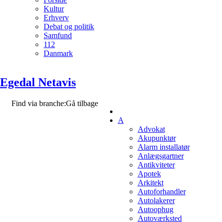
Kultur
Erhverv
Debat og politik
Samfund
112
Danmark
Egedal Netavis
Find via branche:
Gå tilbage
A
Advokat
Akupunktør
Alarm installatør
Anlægsgartner
Antikviteter
Apotek
Arkitekt
Autoforhandler
Autolakerer
Autoophug
Autoværksted