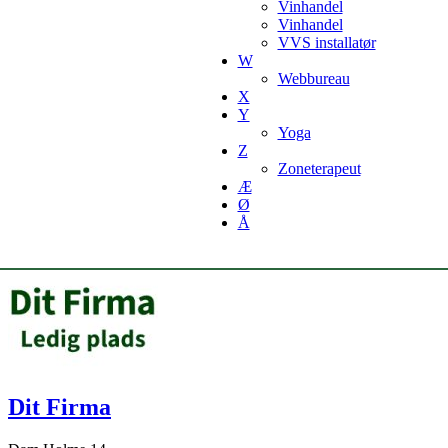
Vinhandel
Vinhandel
VVS installatør
W
Webbureau
X
Y
Yoga
Z
Zoneterapeut
Æ
Ø
Å
Dit Firma