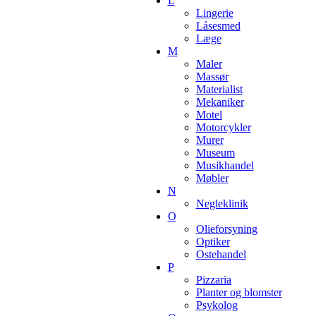
L
Lingerie
Låsesmed
Læge
M
Maler
Massør
Materialist
Mekaniker
Motel
Motorcykler
Murer
Museum
Musikhandel
Møbler
N
Negleklinik
O
Olieforsyning
Optiker
Ostehandel
P
Pizzaria
Planter og blomster
Psykolog