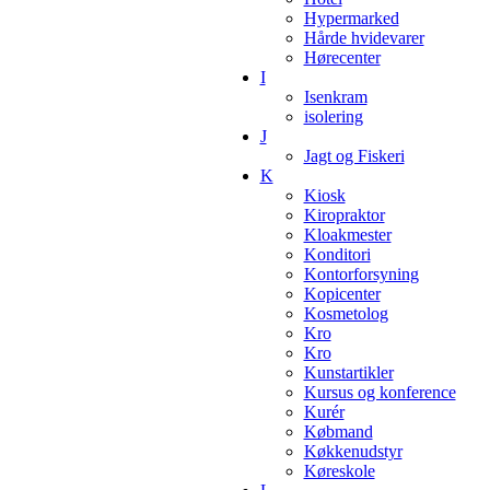
Hypermarked
Hårde hvidevarer
Hørecenter
I
Isenkram
isolering
J
Jagt og Fiskeri
K
Kiosk
Kiropraktor
Kloakmester
Konditori
Kontorforsyning
Kopicenter
Kosmetolog
Kro
Kro
Kunstartikler
Kursus og konference
Kurér
Købmand
Køkkenudstyr
Køreskole