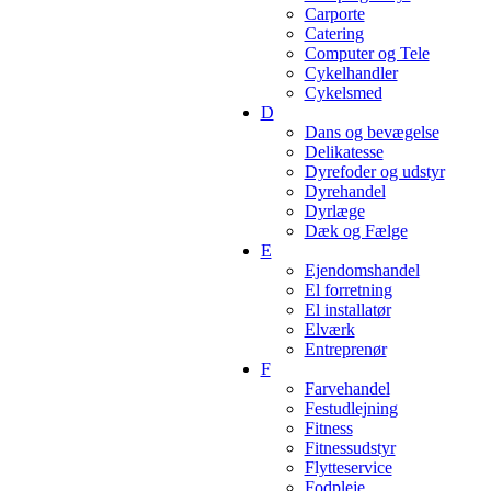
Carporte
Catering
Computer og Tele
Cykelhandler
Cykelsmed
D
Dans og bevægelse
Delikatesse
Dyrefoder og udstyr
Dyrehandel
Dyrlæge
Dæk og Fælge
E
Ejendomshandel
El forretning
El installatør
Elværk
Entreprenør
F
Farvehandel
Festudlejning
Fitness
Fitnessudstyr
Flytteservice
Fodpleje