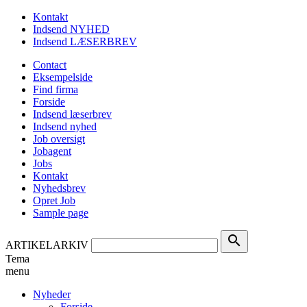
Kontakt
Indsend NYHED
Indsend LÆSERBREV
Contact
Eksempelside
Find firma
Forside
Indsend læserbrev
Indsend nyhed
Job oversigt
Jobagent
Jobs
Kontakt
Nyhedsbrev
Opret Job
Sample page
search
ARTIKELARKIV
Tema
menu
Nyheder
Forside