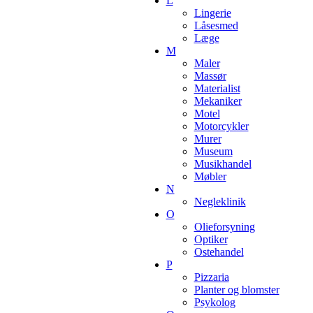
L
Lingerie
Låsesmed
Læge
M
Maler
Massør
Materialist
Mekaniker
Motel
Motorcykler
Murer
Museum
Musikhandel
Møbler
N
Negleklinik
O
Olieforsyning
Optiker
Ostehandel
P
Pizzaria
Planter og blomster
Psykolog