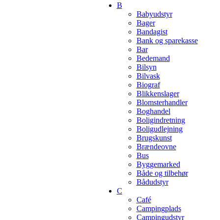
B
Babyudstyr
Bager
Bandagist
Bank og sparekasse
Bar
Bedemand
Bilsyn
Bilvask
Biograf
Blikkenslager
Blomsterhandler
Boghandel
Boligindretning
Boligudlejning
Brugskunst
Brændeovne
Bus
Byggemarked
Både og tilbehør
Bådudstyr
C
Café
Campingplads
Campingudstyr