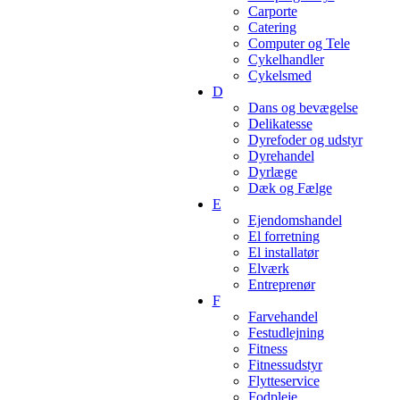
Carporte
Catering
Computer og Tele
Cykelhandler
Cykelsmed
D
Dans og bevægelse
Delikatesse
Dyrefoder og udstyr
Dyrehandel
Dyrlæge
Dæk og Fælge
E
Ejendomshandel
El forretning
El installatør
Elværk
Entreprenør
F
Farvehandel
Festudlejning
Fitness
Fitnessudstyr
Flytteservice
Fodpleje