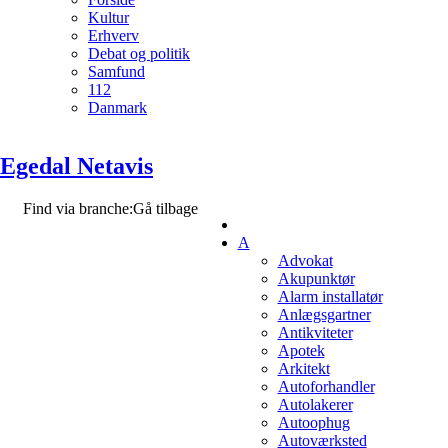
Kultur
Erhverv
Debat og politik
Samfund
112
Danmark
Egedal Netavis
Find via branche:
Gå tilbage
A
Advokat
Akupunktør
Alarm installatør
Anlægsgartner
Antikviteter
Apotek
Arkitekt
Autoforhandler
Autolakerer
Autoophug
Autoværksted