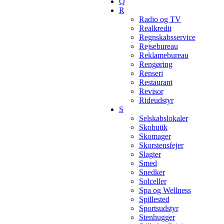
Q
R
Radio og TV
Realkredit
Regnskabsservice
Rejsebureau
Reklamebureau
Rengøring
Renseri
Restaurant
Revisor
Rideudstyr
S
Selskabslokaler
Skobutik
Skomager
Skorstensfejer
Slagter
Smed
Snedker
Solceller
Spa og Wellness
Spillested
Sportsudstyr
Stenhugger