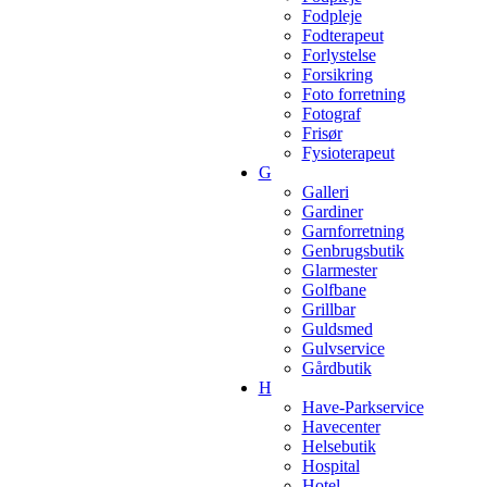
Fodpleje
Fodterapeut
Forlystelse
Forsikring
Foto forretning
Fotograf
Frisør
Fysioterapeut
G
Galleri
Gardiner
Garnforretning
Genbrugsbutik
Glarmester
Golfbane
Grillbar
Guldsmed
Gulvservice
Gårdbutik
H
Have-Parkservice
Havecenter
Helsebutik
Hospital
Hotel