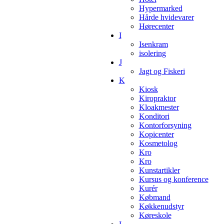
Hypermarked
Hårde hvidevarer
Hørecenter
I
Isenkram
isolering
J
Jagt og Fiskeri
K
Kiosk
Kiropraktor
Kloakmester
Konditori
Kontorforsyning
Kopicenter
Kosmetolog
Kro
Kro
Kunstartikler
Kursus og konference
Kurér
Købmand
Køkkenudstyr
Køreskole