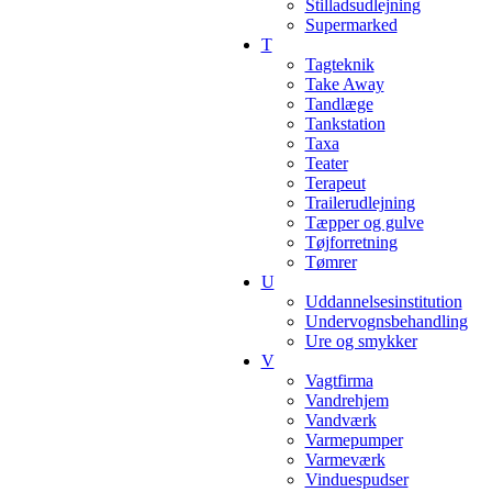
Stilladsudlejning
Supermarked
T
Tagteknik
Take Away
Tandlæge
Tankstation
Taxa
Teater
Terapeut
Trailerudlejning
Tæpper og gulve
Tøjforretning
Tømrer
U
Uddannelsesinstitution
Undervognsbehandling
Ure og smykker
V
Vagtfirma
Vandrehjem
Vandværk
Varmepumper
Varmeværk
Vinduespudser