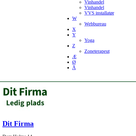
Vinhandel
Vinhandel
VVS installatør
W
Webbureau
X
Y
Yoga
Z
Zoneterapeut
Æ
Ø
Å
Dit Firma