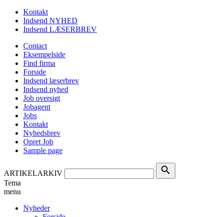
Kontakt
Indsend NYHED
Indsend LÆSERBREV
Contact
Eksempelside
Find firma
Forside
Indsend læserbrev
Indsend nyhed
Job oversigt
Jobagent
Jobs
Kontakt
Nyhedsbrev
Opret Job
Sample page
search
ARTIKELARKIV
Tema
menu
Nyheder
Forside