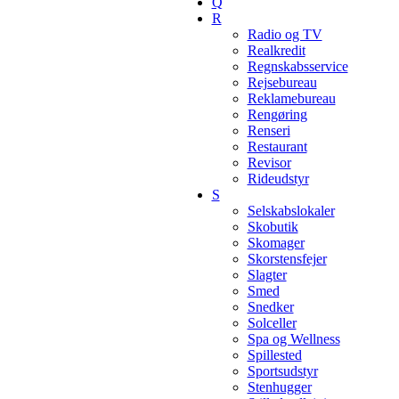
Q
R
Radio og TV
Realkredit
Regnskabsservice
Rejsebureau
Reklamebureau
Rengøring
Renseri
Restaurant
Revisor
Rideudstyr
S
Selskabslokaler
Skobutik
Skomager
Skorstensfejer
Slagter
Smed
Snedker
Solceller
Spa og Wellness
Spillested
Sportsudstyr
Stenhugger