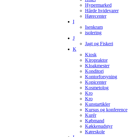
Hypermarked
Hårde hvidevarer
Hørecenter
I
Isenkram
isolering
J
Jagt og Fiskeri
K
Kiosk
Kiropraktor
Kloakmester
Konditori
Kontorforsyning
Kopicenter
Kosmetolog
Kro
Kro
Kunstartikler
Kursus og konference
Kurér
Købmand
Køkkenudstyr
Køreskole