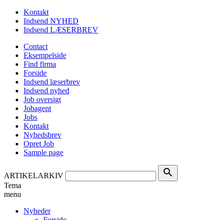
Kontakt
Indsend NYHED
Indsend LÆSERBREV
Contact
Eksempelside
Find firma
Forside
Indsend læserbrev
Indsend nyhed
Job oversigt
Jobagent
Jobs
Kontakt
Nyhedsbrev
Opret Job
Sample page
search
ARTIKELARKIV
Tema
menu
Nyheder
Forside