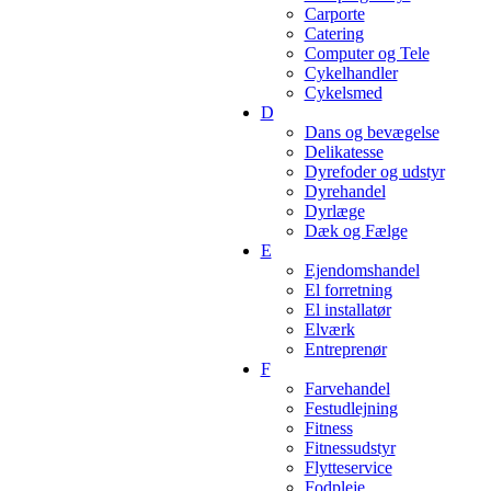
Carporte
Catering
Computer og Tele
Cykelhandler
Cykelsmed
D
Dans og bevægelse
Delikatesse
Dyrefoder og udstyr
Dyrehandel
Dyrlæge
Dæk og Fælge
E
Ejendomshandel
El forretning
El installatør
Elværk
Entreprenør
F
Farvehandel
Festudlejning
Fitness
Fitnessudstyr
Flytteservice
Fodpleje