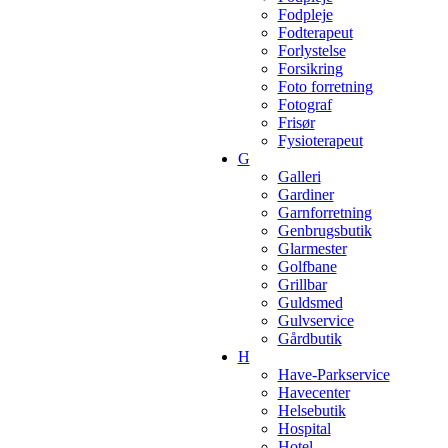
Fodpleje
Fodterapeut
Forlystelse
Forsikring
Foto forretning
Fotograf
Frisør
Fysioterapeut
G
Galleri
Gardiner
Garnforretning
Genbrugsbutik
Glarmester
Golfbane
Grillbar
Guldsmed
Gulvservice
Gårdbutik
H
Have-Parkservice
Havecenter
Helsebutik
Hospital
Hotel