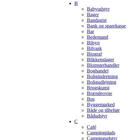
B
Babyudstyr
Bager
Bandagist
Bank og sparekasse
Bar
Bedemand
Bilsyn
Bilvask
Biograf
Blikkenslager
Blomsterhandler
Boghandel
Boligindretning
Boligudlejning
Brugskunst
Brændeovne
Bus
Byggemarked
Både og tilbehør
Bådudstyr
C
Café
Campingplads
Campingudstyr