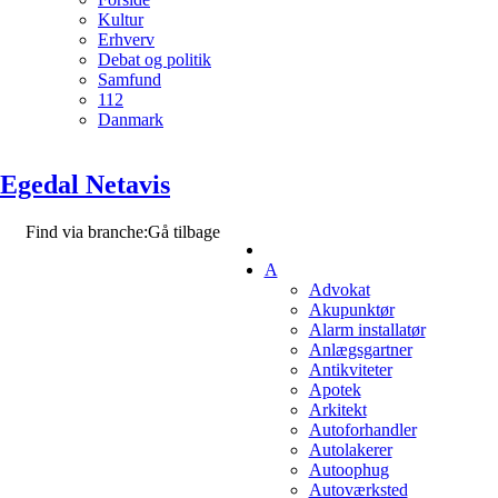
Kultur
Erhverv
Debat og politik
Samfund
112
Danmark
Egedal Netavis
Find via branche:
Gå tilbage
A
Advokat
Akupunktør
Alarm installatør
Anlægsgartner
Antikviteter
Apotek
Arkitekt
Autoforhandler
Autolakerer
Autoophug
Autoværksted