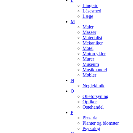
L
Lingerie
Låsesmed
Læge
M
Maler
Massør
Materialist
Mekaniker
Motel
Motorcykler
Murer
Museum
Musikhandel
Møbler
N
Negleklinik
O
Olieforsyning
Optiker
Ostehandel
P
Pizzaria
Planter og blomster
Psykolog