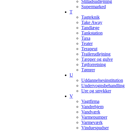
Stilladsudlejning
Supermarked
T
Tagteknik
Take Away
Tandlæge
Tankstation
Taxa
Teater
Terapeut
Trailerudlejning
Tæpper og gulve
Tøjforretning
Tømrer
U
Uddannelsesinstitution
Undervognsbehandling
Ure og smykker
V
Vagtfirma
Vandrehjem
Vandværk
Varmepumper
Varmeværk
Vinduespudser