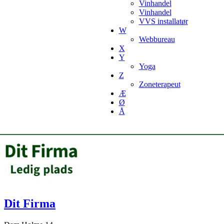
Vinhandel
Vinhandel
VVS installatør
W
Webbureau
X
Y
Yoga
Z
Zoneterapeut
Æ
Ø
Å
Dit Firma