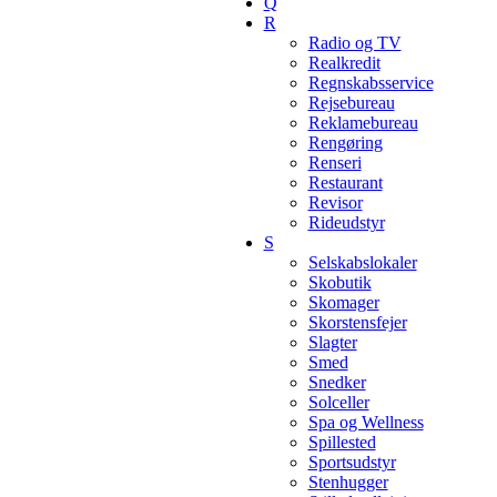
Q
R
Radio og TV
Realkredit
Regnskabsservice
Rejsebureau
Reklamebureau
Rengøring
Renseri
Restaurant
Revisor
Rideudstyr
S
Selskabslokaler
Skobutik
Skomager
Skorstensfejer
Slagter
Smed
Snedker
Solceller
Spa og Wellness
Spillested
Sportsudstyr
Stenhugger