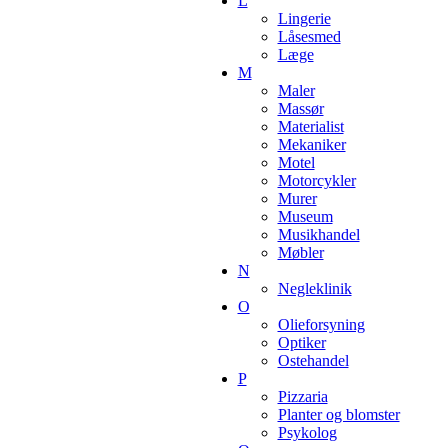
L
Lingerie
Låsesmed
Læge
M
Maler
Massør
Materialist
Mekaniker
Motel
Motorcykler
Murer
Museum
Musikhandel
Møbler
N
Negleklinik
O
Olieforsyning
Optiker
Ostehandel
P
Pizzaria
Planter og blomster
Psykolog