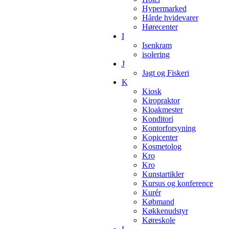
Hypermarked
Hårde hvidevarer
Hørecenter
I
Isenkram
isolering
J
Jagt og Fiskeri
K
Kiosk
Kiropraktor
Kloakmester
Konditori
Kontorforsyning
Kopicenter
Kosmetolog
Kro
Kro
Kunstartikler
Kursus og konference
Kurér
Købmand
Køkkenudstyr
Køreskole