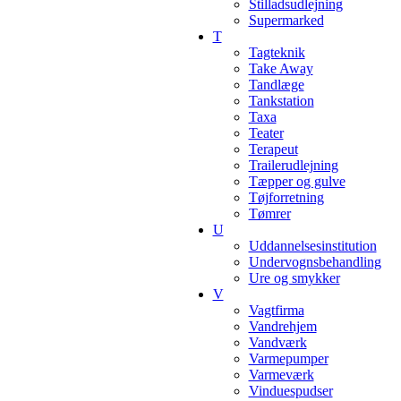
Stilladsudlejning
Supermarked
T
Tagteknik
Take Away
Tandlæge
Tankstation
Taxa
Teater
Terapeut
Trailerudlejning
Tæpper og gulve
Tøjforretning
Tømrer
U
Uddannelsesinstitution
Undervognsbehandling
Ure og smykker
V
Vagtfirma
Vandrehjem
Vandværk
Varmepumper
Varmeværk
Vinduespudser