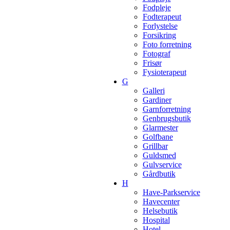
Fodpleje
Fodterapeut
Forlystelse
Forsikring
Foto forretning
Fotograf
Frisør
Fysioterapeut
G
Galleri
Gardiner
Garnforretning
Genbrugsbutik
Glarmester
Golfbane
Grillbar
Guldsmed
Gulvservice
Gårdbutik
H
Have-Parkservice
Havecenter
Helsebutik
Hospital
Hotel