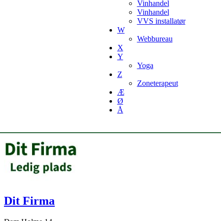
Vinhandel
Vinhandel
VVS installatør
W
Webbureau
X
Y
Yoga
Z
Zoneterapeut
Æ
Ø
Å
Dit Firma