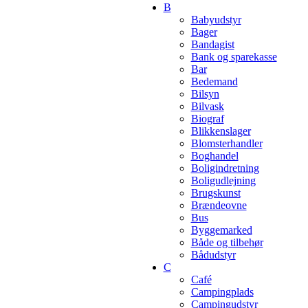
B
Babyudstyr
Bager
Bandagist
Bank og sparekasse
Bar
Bedemand
Bilsyn
Bilvask
Biograf
Blikkenslager
Blomsterhandler
Boghandel
Boligindretning
Boligudlejning
Brugskunst
Brændeovne
Bus
Byggemarked
Både og tilbehør
Bådudstyr
C
Café
Campingplads
Campingudstyr