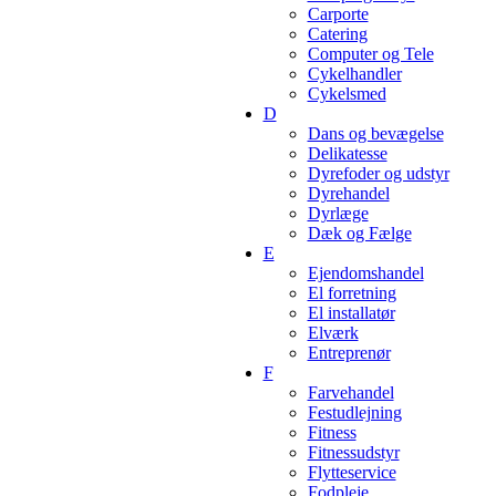
Carporte
Catering
Computer og Tele
Cykelhandler
Cykelsmed
D
Dans og bevægelse
Delikatesse
Dyrefoder og udstyr
Dyrehandel
Dyrlæge
Dæk og Fælge
E
Ejendomshandel
El forretning
El installatør
Elværk
Entreprenør
F
Farvehandel
Festudlejning
Fitness
Fitnessudstyr
Flytteservice
Fodpleje