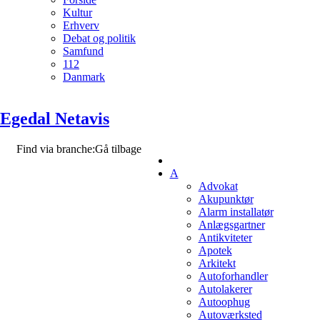
Kultur
Erhverv
Debat og politik
Samfund
112
Danmark
Egedal Netavis
Find via branche:
Gå tilbage
A
Advokat
Akupunktør
Alarm installatør
Anlægsgartner
Antikviteter
Apotek
Arkitekt
Autoforhandler
Autolakerer
Autoophug
Autoværksted