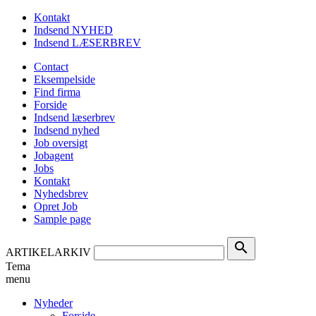
Kontakt
Indsend NYHED
Indsend LÆSERBREV
Contact
Eksempelside
Find firma
Forside
Indsend læserbrev
Indsend nyhed
Job oversigt
Jobagent
Jobs
Kontakt
Nyhedsbrev
Opret Job
Sample page
search
ARTIKELARKIV
Tema
menu
Nyheder
Forside