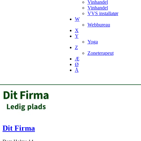
Vinhandel
Vinhandel
VVS installatør
W
Webbureau
X
Y
Yoga
Z
Zoneterapeut
Æ
Ø
Å
Dit Firma