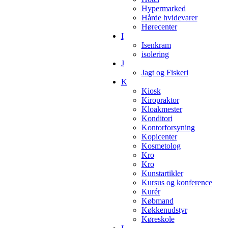
Hypermarked
Hårde hvidevarer
Hørecenter
I
Isenkram
isolering
J
Jagt og Fiskeri
K
Kiosk
Kiropraktor
Kloakmester
Konditori
Kontorforsyning
Kopicenter
Kosmetolog
Kro
Kro
Kunstartikler
Kursus og konference
Kurér
Købmand
Køkkenudstyr
Køreskole