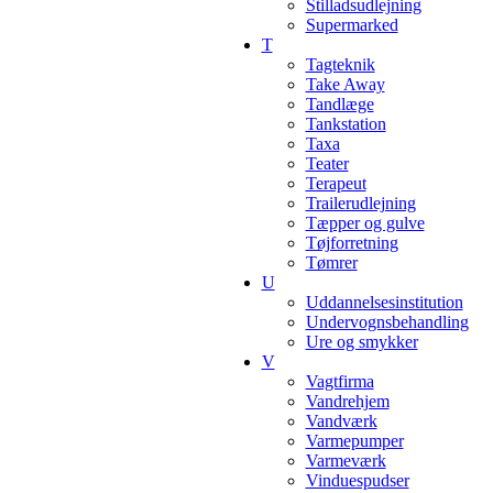
Stilladsudlejning
Supermarked
T
Tagteknik
Take Away
Tandlæge
Tankstation
Taxa
Teater
Terapeut
Trailerudlejning
Tæpper og gulve
Tøjforretning
Tømrer
U
Uddannelsesinstitution
Undervognsbehandling
Ure og smykker
V
Vagtfirma
Vandrehjem
Vandværk
Varmepumper
Varmeværk
Vinduespudser