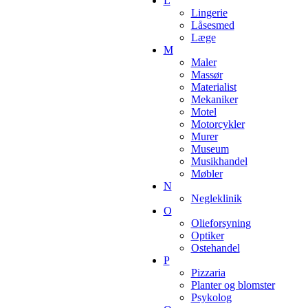
L
Lingerie
Låsesmed
Læge
M
Maler
Massør
Materialist
Mekaniker
Motel
Motorcykler
Murer
Museum
Musikhandel
Møbler
N
Negleklinik
O
Olieforsyning
Optiker
Ostehandel
P
Pizzaria
Planter og blomster
Psykolog