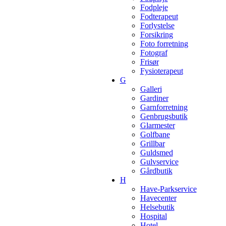
Fodpleje
Fodterapeut
Forlystelse
Forsikring
Foto forretning
Fotograf
Frisør
Fysioterapeut
G
Galleri
Gardiner
Garnforretning
Genbrugsbutik
Glarmester
Golfbane
Grillbar
Guldsmed
Gulvservice
Gårdbutik
H
Have-Parkservice
Havecenter
Helsebutik
Hospital
Hotel