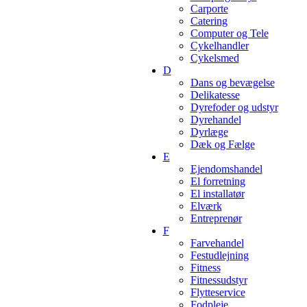
Carporte
Catering
Computer og Tele
Cykelhandler
Cykelsmed
D
Dans og bevægelse
Delikatesse
Dyrefoder og udstyr
Dyrehandel
Dyrlæge
Dæk og Fælge
E
Ejendomshandel
El forretning
El installatør
Elværk
Entreprenør
F
Farvehandel
Festudlejning
Fitness
Fitnessudstyr
Flytteservice
Fodpleje