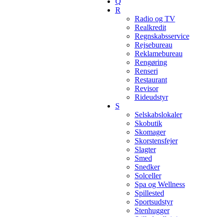
Q
R
Radio og TV
Realkredit
Regnskabsservice
Rejsebureau
Reklamebureau
Rengøring
Renseri
Restaurant
Revisor
Rideudstyr
S
Selskabslokaler
Skobutik
Skomager
Skorstensfejer
Slagter
Smed
Snedker
Solceller
Spa og Wellness
Spillested
Sportsudstyr
Stenhugger