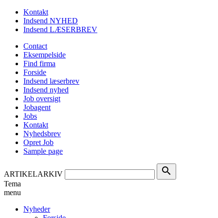
Kontakt
Indsend NYHED
Indsend LÆSERBREV
Contact
Eksempelside
Find firma
Forside
Indsend læserbrev
Indsend nyhed
Job oversigt
Jobagent
Jobs
Kontakt
Nyhedsbrev
Opret Job
Sample page
search
ARTIKELARKIV
Tema
menu
Nyheder
Forside