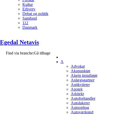
Kultur
Erhverv
Debat og politik
Samfund
112
Danmark
Egedal Netavis
Find via branche:
Gå tilbage
A
Advokat
Akupunktør
Alarm installatør
Anlægsgartner
Antikviteter
Apotek
Arkitekt
Autoforhandler
Autolakerer
Autoophug
Autoværksted