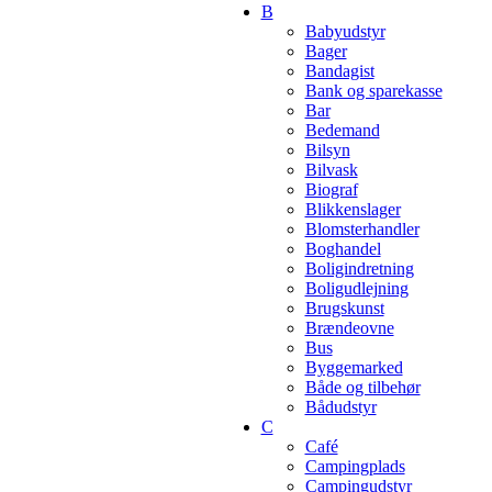
B
Babyudstyr
Bager
Bandagist
Bank og sparekasse
Bar
Bedemand
Bilsyn
Bilvask
Biograf
Blikkenslager
Blomsterhandler
Boghandel
Boligindretning
Boligudlejning
Brugskunst
Brændeovne
Bus
Byggemarked
Både og tilbehør
Bådudstyr
C
Café
Campingplads
Campingudstyr