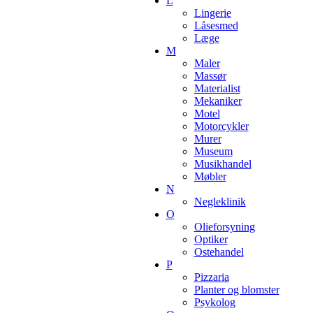
L
Lingerie
Låsesmed
Læge
M
Maler
Massør
Materialist
Mekaniker
Motel
Motorcykler
Murer
Museum
Musikhandel
Møbler
N
Negleklinik
O
Olieforsyning
Optiker
Ostehandel
P
Pizzaria
Planter og blomster
Psykolog