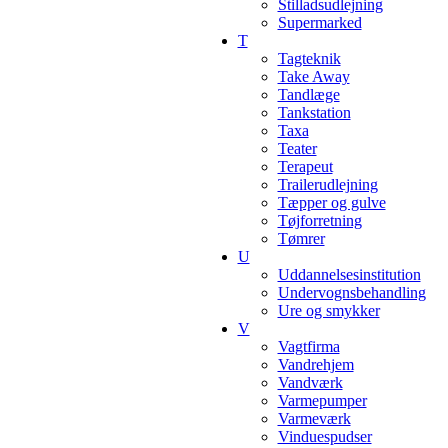
Stilladsudlejning
Supermarked
T
Tagteknik
Take Away
Tandlæge
Tankstation
Taxa
Teater
Terapeut
Trailerudlejning
Tæpper og gulve
Tøjforretning
Tømrer
U
Uddannelsesinstitution
Undervognsbehandling
Ure og smykker
V
Vagtfirma
Vandrehjem
Vandværk
Varmepumper
Varmeværk
Vinduespudser