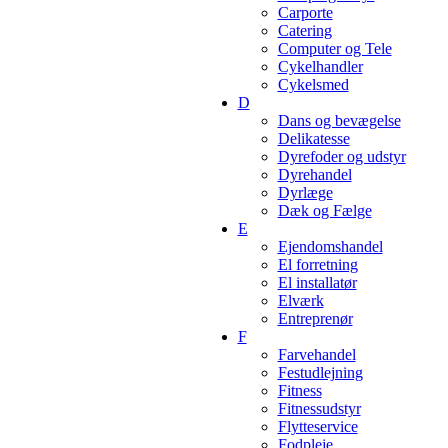
Carporte
Catering
Computer og Tele
Cykelhandler
Cykelsmed
D
Dans og bevægelse
Delikatesse
Dyrefoder og udstyr
Dyrehandel
Dyrlæge
Dæk og Fælge
E
Ejendomshandel
El forretning
El installatør
Elværk
Entreprenør
F
Farvehandel
Festudlejning
Fitness
Fitnessudstyr
Flytteservice
Fodpleje