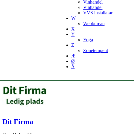
Vinhandel
Vinhandel
VVS installatør
W
Webbureau
X
Y
Yoga
Z
Zoneterapeut
Æ
Ø
Å
Dit Firma