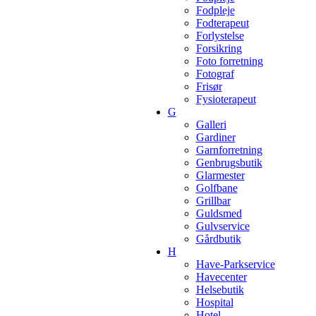
Fodpleje
Fodterapeut
Forlystelse
Forsikring
Foto forretning
Fotograf
Frisør
Fysioterapeut
G
Galleri
Gardiner
Garnforretning
Genbrugsbutik
Glarmester
Golfbane
Grillbar
Guldsmed
Gulvservice
Gårdbutik
H
Have-Parkservice
Havecenter
Helsebutik
Hospital
Hotel