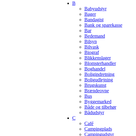
B
Babyudstyr
Bager
Bandagist
Bank og sparekasse
Bar
Bedemand
Bilsyn
Bilvask
Biograf
Blikkenslager
Blomsterhandler
Boghandel
Boligindretning
Boligudlejning
Brugskunst
Brændeovne
Bus
Byggemarked
Både og tilbehør
Bådudstyr
C
Café
Campingplads
Campingudstyr