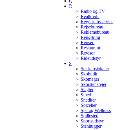
Q
R
Radio og TV
Realkredit
Regnskabsservice
Rejsebureau
Reklamebureau
Rengøring
Renseri
Restaurant
Revisor
Rideudstyr
S
Selskabslokaler
Skobutik
Skomager
Skorstensfejer
Slagter
Smed
Snedker
Solceller
Spa og Wellness
Spillested
Sportsudstyr
Stenhugger