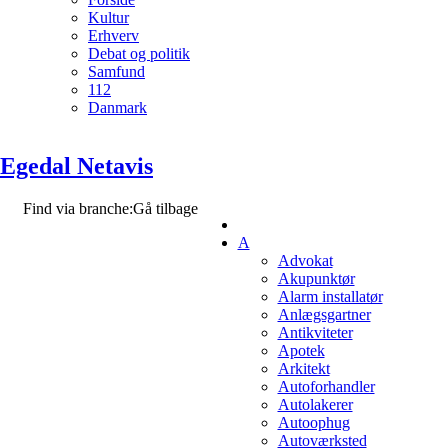
Kultur
Erhverv
Debat og politik
Samfund
112
Danmark
Egedal Netavis
Find via branche:
Gå tilbage
A
Advokat
Akupunktør
Alarm installatør
Anlægsgartner
Antikviteter
Apotek
Arkitekt
Autoforhandler
Autolakerer
Autoophug
Autoværksted