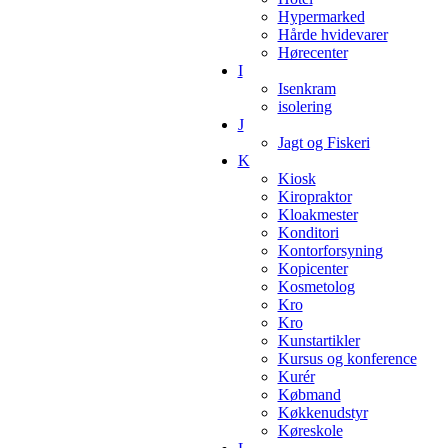
Hypermarked
Hårde hvidevarer
Hørecenter
I
Isenkram
isolering
J
Jagt og Fiskeri
K
Kiosk
Kiropraktor
Kloakmester
Konditori
Kontorforsyning
Kopicenter
Kosmetolog
Kro
Kro
Kunstartikler
Kursus og konference
Kurér
Købmand
Køkkenudstyr
Køreskole