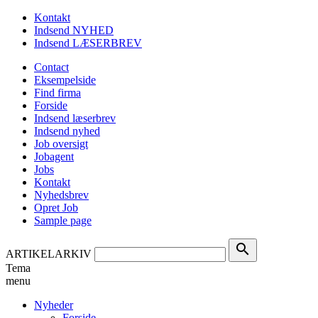
Kontakt
Indsend NYHED
Indsend LÆSERBREV
Contact
Eksempelside
Find firma
Forside
Indsend læserbrev
Indsend nyhed
Job oversigt
Jobagent
Jobs
Kontakt
Nyhedsbrev
Opret Job
Sample page
search
ARTIKELARKIV
Tema
menu
Nyheder
Forside