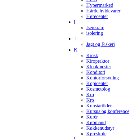
Hypermarked
Hårde hvidevarer
Hørecenter
I
Isenkram
isolering
J
Jagt og Fiskeri
K
Kiosk
Kiropraktor
Kloakmester
Konditori
Kontorforsyning
Kopicenter
Kosmetolog
Kro
Kro
Kunstartikler
Kursus og konference
Kurér
Købmand
Køkkenudstyr
Køreskole