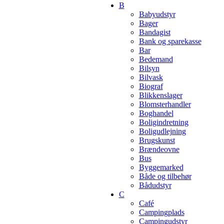
B
Babyudstyr
Bager
Bandagist
Bank og sparekasse
Bar
Bedemand
Bilsyn
Bilvask
Biograf
Blikkenslager
Blomsterhandler
Boghandel
Boligindretning
Boligudlejning
Brugskunst
Brændeovne
Bus
Byggemarked
Både og tilbehør
Bådudstyr
C
Café
Campingplads
Campingudstyr