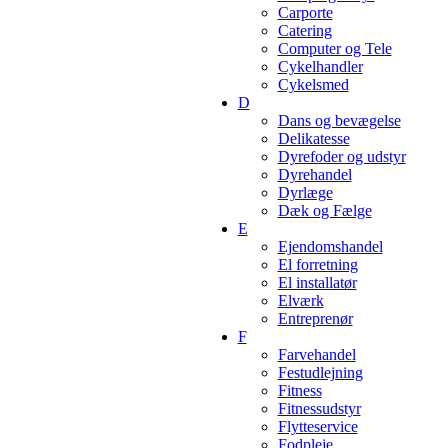
Carporte
Catering
Computer og Tele
Cykelhandler
Cykelsmed
D
Dans og bevægelse
Delikatesse
Dyrefoder og udstyr
Dyrehandel
Dyrlæge
Dæk og Fælge
E
Ejendomshandel
El forretning
El installatør
Elværk
Entreprenør
F
Farvehandel
Festudlejning
Fitness
Fitnessudstyr
Flytteservice
Fodpleje