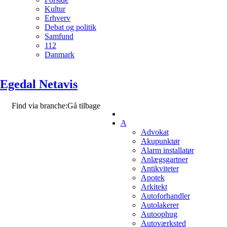
Kultur
Erhverv
Debat og politik
Samfund
112
Danmark
Egedal Netavis
Find via branche:
Gå tilbage
A
Advokat
Akupunktør
Alarm installatør
Anlægsgartner
Antikviteter
Apotek
Arkitekt
Autoforhandler
Autolakerer
Autoophug
Autoværksted