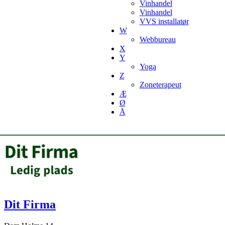
Vinhandel
Vinhandel
VVS installatør
W
Webbureau
X
Y
Yoga
Z
Zoneterapeut
Æ
Ø
Å
Dit Firma