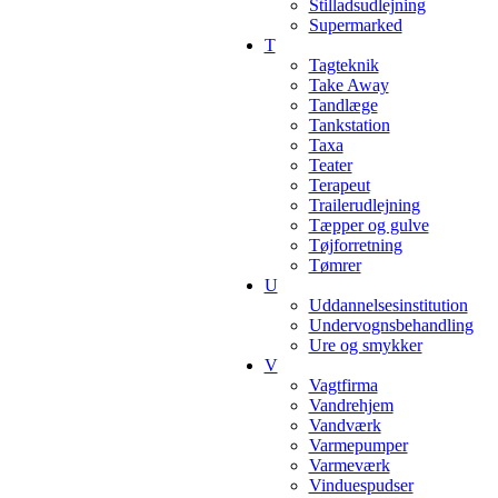
Stilladsudlejning
Supermarked
T
Tagteknik
Take Away
Tandlæge
Tankstation
Taxa
Teater
Terapeut
Trailerudlejning
Tæpper og gulve
Tøjforretning
Tømrer
U
Uddannelsesinstitution
Undervognsbehandling
Ure og smykker
V
Vagtfirma
Vandrehjem
Vandværk
Varmepumper
Varmeværk
Vinduespudser