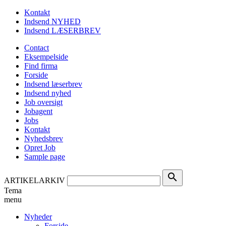
Kontakt
Indsend NYHED
Indsend LÆSERBREV
Contact
Eksempelside
Find firma
Forside
Indsend læserbrev
Indsend nyhed
Job oversigt
Jobagent
Jobs
Kontakt
Nyhedsbrev
Opret Job
Sample page
search
ARTIKELARKIV
Tema
menu
Nyheder
Forside