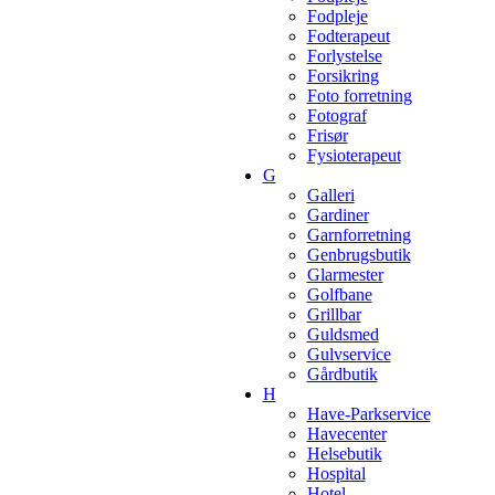
Fodpleje
Fodterapeut
Forlystelse
Forsikring
Foto forretning
Fotograf
Frisør
Fysioterapeut
G
Galleri
Gardiner
Garnforretning
Genbrugsbutik
Glarmester
Golfbane
Grillbar
Guldsmed
Gulvservice
Gårdbutik
H
Have-Parkservice
Havecenter
Helsebutik
Hospital
Hotel