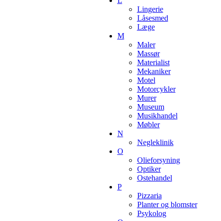
L
Lingerie
Låsesmed
Læge
M
Maler
Massør
Materialist
Mekaniker
Motel
Motorcykler
Murer
Museum
Musikhandel
Møbler
N
Negleklinik
O
Olieforsyning
Optiker
Ostehandel
P
Pizzaria
Planter og blomster
Psykolog