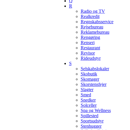
Q
R
Radio og TV
Realkredit
Regnskabsservice
Rejsebureau
Reklamebureau
Rengøring
Renseri
Restaurant
Revisor
Rideudstyr
S
Selskabslokaler
Skobutik
Skomager
Skorstensfejer
Slagter
Smed
Snedker
Solceller
Spa og Wellness
Spillested
Sportsudstyr
Stenhugger