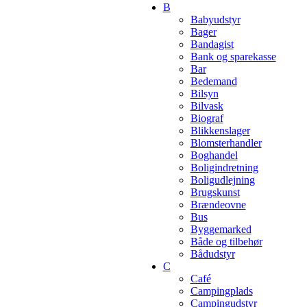
B
Babyudstyr
Bager
Bandagist
Bank og sparekasse
Bar
Bedemand
Bilsyn
Bilvask
Biograf
Blikkenslager
Blomsterhandler
Boghandel
Boligindretning
Boligudlejning
Brugskunst
Brændeovne
Bus
Byggemarked
Både og tilbehør
Bådudstyr
C
Café
Campingplads
Campingudstyr