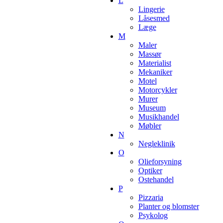
L
Lingerie
Låsesmed
Læge
M
Maler
Massør
Materialist
Mekaniker
Motel
Motorcykler
Murer
Museum
Musikhandel
Møbler
N
Negleklinik
O
Olieforsyning
Optiker
Ostehandel
P
Pizzaria
Planter og blomster
Psykolog