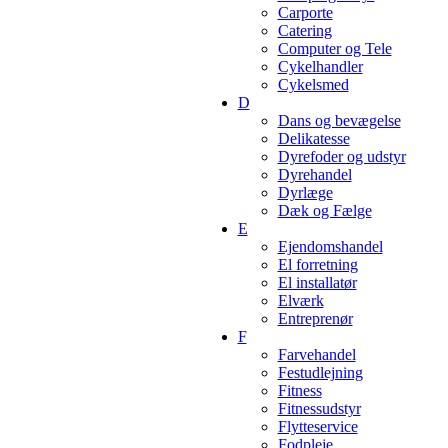
Carporte
Catering
Computer og Tele
Cykelhandler
Cykelsmed
D
Dans og bevægelse
Delikatesse
Dyrefoder og udstyr
Dyrehandel
Dyrlæge
Dæk og Fælge
E
Ejendomshandel
El forretning
El installatør
Elværk
Entreprenør
F
Farvehandel
Festudlejning
Fitness
Fitnessudstyr
Flytteservice
Fodpleje