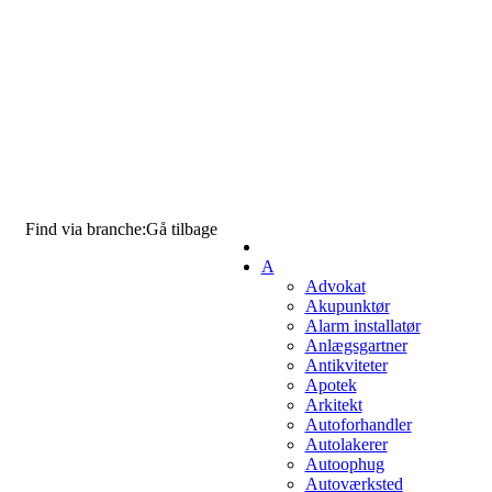
Find via branche:
Gå tilbage
A
Advokat
Akupunktør
Alarm installatør
Anlægsgartner
Antikviteter
Apotek
Arkitekt
Autoforhandler
Autolakerer
Autoophug
Autoværksted