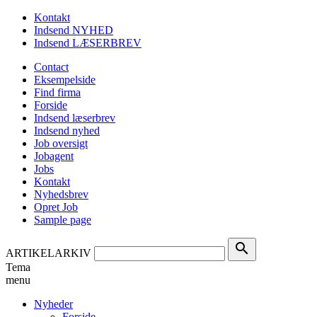
Kontakt
Indsend NYHED
Indsend LÆSERBREV
Contact
Eksempelside
Find firma
Forside
Indsend læserbrev
Indsend nyhed
Job oversigt
Jobagent
Jobs
Kontakt
Nyhedsbrev
Opret Job
Sample page
search
ARTIKELARKIV
Tema
menu
Nyheder
Forside