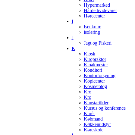
Hypermarked
Hårde hvidevarer
Hørecenter
I
Isenkram
isolering
J
Jagt og Fiskeri
K
Kiosk
Kiropraktor
Kloakmester
Konditori
Kontorforsyning
Kopicenter
Kosmetolog
Kro
Kro
Kunstartikler
Kursus og konference
Kurér
Købmand
Køkkenudstyr
Køreskole