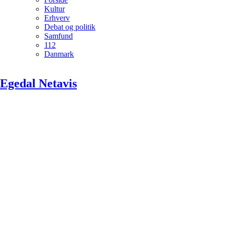
Kultur
Erhverv
Debat og politik
Samfund
112
Danmark
Egedal Netavis