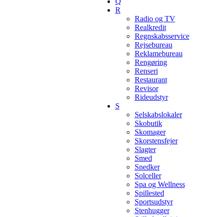
Q
R
Radio og TV
Realkredit
Regnskabsservice
Rejsebureau
Reklamebureau
Rengøring
Renseri
Restaurant
Revisor
Rideudstyr
S
Selskabslokaler
Skobutik
Skomager
Skorstensfejer
Slagter
Smed
Snedker
Solceller
Spa og Wellness
Spillested
Sportsudstyr
Stenhugger