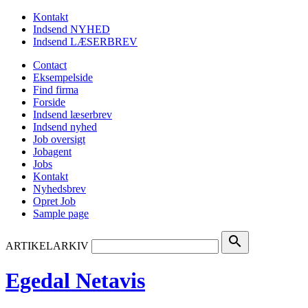
Kontakt
Indsend NYHED
Indsend LÆSERBREV
Contact
Eksempelside
Find firma
Forside
Indsend læserbrev
Indsend nyhed
Job oversigt
Jobagent
Jobs
Kontakt
Nyhedsbrev
Opret Job
Sample page
search
ARTIKELARKIV
Egedal Netavis