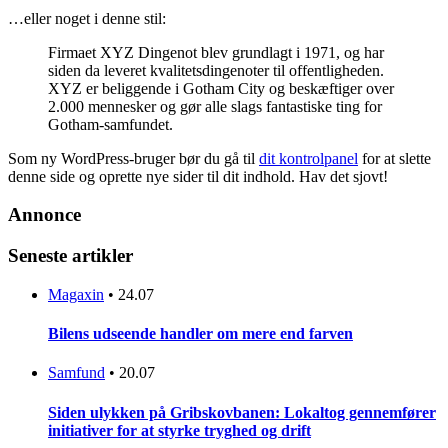
…eller noget i denne stil:
Firmaet XYZ Dingenot blev grundlagt i 1971, og har
siden da leveret kvalitetsdingenoter til offentligheden.
XYZ er beliggende i Gotham City og beskæftiger over
2.000 mennesker og gør alle slags fantastiske ting for
Gotham-samfundet.
Som ny WordPress-bruger bør du gå til
dit kontrolpanel
for at slette
denne side og oprette nye sider til dit indhold. Hav det sjovt!
Annonce
Seneste artikler
Magaxin
•
24.07
Bilens udseende handler om mere end farven
Samfund
•
20.07
Siden ulykken på Gribskovbanen: Lokaltog gennemfører
initiativer for at styrke tryghed og drift