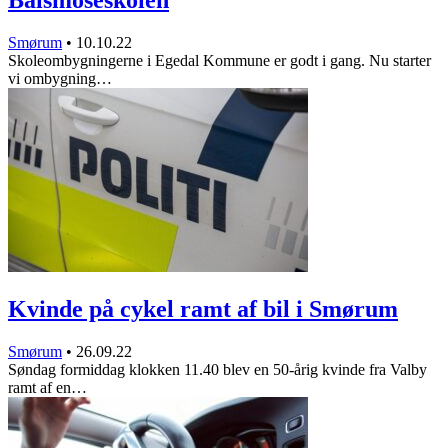
Smørum
•
10.10.22
Skoleombygningerne i Egedal Kommune er godt i gang. Nu starter
vi ombygning…
Kvinde på cykel ramt af bil i Smørum
Smørum
•
26.09.22
Søndag formiddag klokken 11.40 blev en 50-årig kvinde fra Valby
ramt af en…