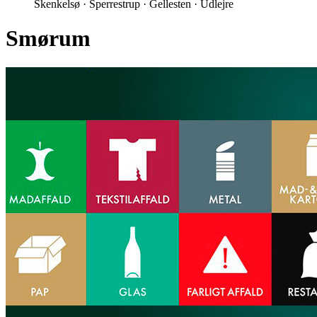
Skenkelsø · Sperrestrup · Gellesten · Udlejre
Smørum