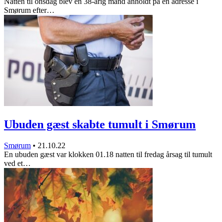
Natten til onsdag blev en 38-årig mand anholdt på en adresse i
Smørum efter…
Ubuden gæst skabte tumult i Smørum
Smørum
•
21.10.22
En ubuden gæst var klokken 01.18 natten til fredag årsag til tumult
ved et…