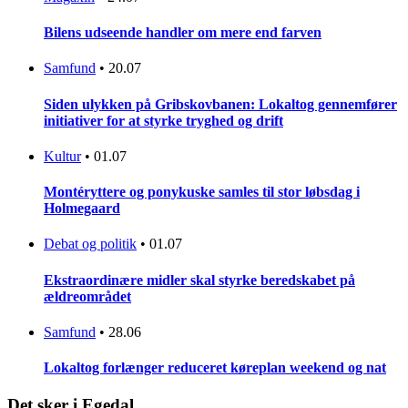
Bilens udseende handler om mere end farven
Samfund
•
20.07
Siden ulykken på Gribskovbanen: Lokaltog gennemfører
initiativer for at styrke tryghed og drift
Kultur
•
01.07
Montéryttere og ponykuske samles til stor løbsdag i
Holmegaard
Debat og politik
•
01.07
Ekstraordinære midler skal styrke beredskabet på
ældreområdet
Samfund
•
28.06
Lokaltog forlænger reduceret køreplan weekend og nat
Det sker i Egedal