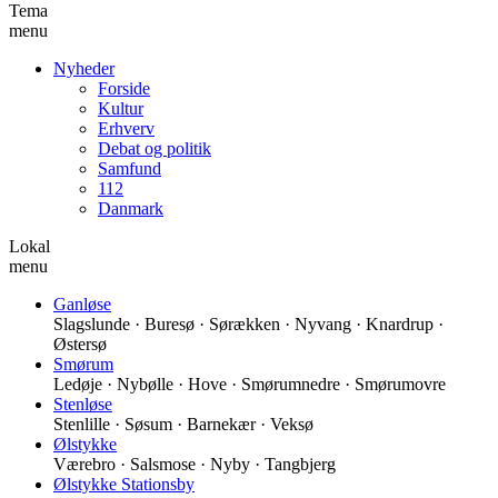
Tema
menu
Nyheder
Forside
Kultur
Erhverv
Debat og politik
Samfund
112
Danmark
Lokal
menu
Ganløse
Slagslunde · Buresø · Sørækken · Nyvang · Knardrup ·
Østersø
Smørum
Ledøje · Nybølle · Hove · Smørumnedre · Smørumovre
Stenløse
Stenlille · Søsum · Barnekær · Veksø
Ølstykke
Værebro · Salsmose · Nyby · Tangbjerg
Ølstykke Stationsby