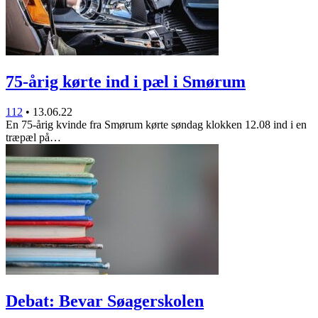
75-årig kørte ind i pæl i Smørum
112
•
13.06.22
En 75-årig kvinde fra Smørum kørte søndag klokken 12.08 ind i en
træpæl på…
Debat: Bevar Søagerskolen