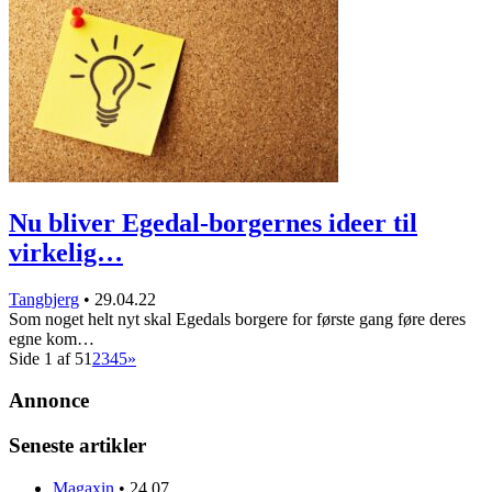
Nu bliver Egedal-borgernes ideer til
virkelig…
Tangbjerg
•
29.04.22
Som noget helt nyt skal Egedals borgere for første gang føre deres
egne kom…
Side 1 af 5
1
2
3
4
5
»
Annonce
Seneste artikler
Magaxin
•
24.07