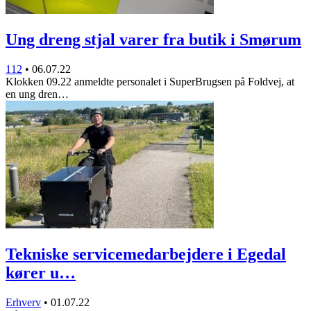
Ung dreng stjal varer fra butik i Smørum
112
•
06.07.22
Klokken 09.22 anmeldte personalet i SuperBrugsen på Foldvej, at
en ung dren…
Tekniske servicemedarbejdere i Egedal
kører u…
Erhverv
•
01.07.22