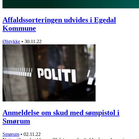
Affaldssorteringen udvides i Egedal
Kommune
Ølstykke
•
30.11.22
Anmeldelse om skud med sømpistol i
Smørum
Smørum
•
02.11.22