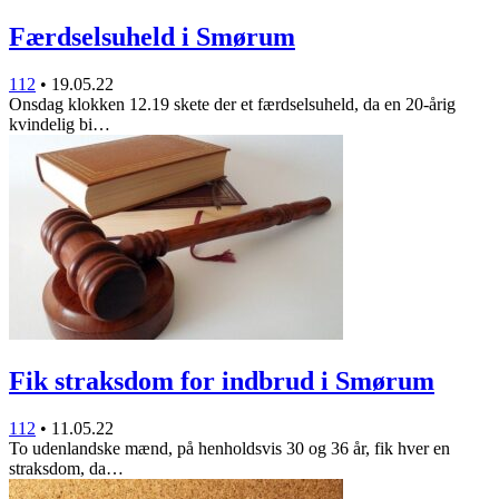
Færdselsuheld i Smørum
112
•
19.05.22
Onsdag klokken 12.19 skete der et færdselsuheld, da en 20-årig
kvindelig bi…
Fik straksdom for indbrud i Smørum
112
•
11.05.22
To udenlandske mænd, på henholdsvis 30 og 36 år, fik hver en
straksdom, da…