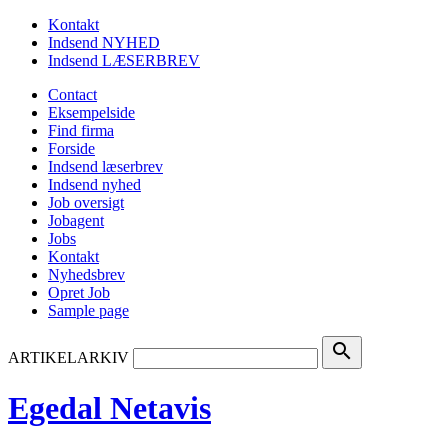
Kontakt
Indsend NYHED
Indsend LÆSERBREV
Contact
Eksempelside
Find firma
Forside
Indsend læserbrev
Indsend nyhed
Job oversigt
Jobagent
Jobs
Kontakt
Nyhedsbrev
Opret Job
Sample page
search
ARTIKELARKIV
Egedal Netavis