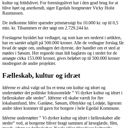
kultur og fritidslivet. For foreningslivet har i den grad brug for at
blive hørt og anerkendt, siger Egedals borgmester Vicky Holst
Rasmussen.
De indkomne Idéer spænder prismæssigt fra 10.000 kr. op til 0,5
mio. kr. Tilsammen er der søgt om 2.729.244 kr.
Forslagene byrådet har vedtaget, og som kan ses nederst i artiklen,
har en samlet udgift på 500.000 kroner. Alle de vedtagne forslag får
hvad de søgte om, undtagen det dyreste, der handler om et sted at
mødes i Søsum. Her regnede man lidt baglæns og i stedet for de
ansøgte cirka 153.000 kroner, gives beløbet op til 500.000 kroner
modregnet de andre projekter.
Fælleskab, kultur og idræt
Idéerne er altså valgt ud fra et tema om kultur og idræt og
understøtter det politiske fokusområde ” Vi dyrker kultur og idræt i
fællesskaber alle steder”. Idéerne vil skabe værdi for fire
lokalsamfund, hhv. Ganløse, Søsum, Ølstykke og Ledøje, ligesom
andre ideer kommer til gavn for borgere i hele Egedal Kommune.
Idéerne understøtter ” Vi dyrker kultur og idræt i fællesskaber alle
steder” ved, at borgerne bliver bragt sammen af læseglæde, film,