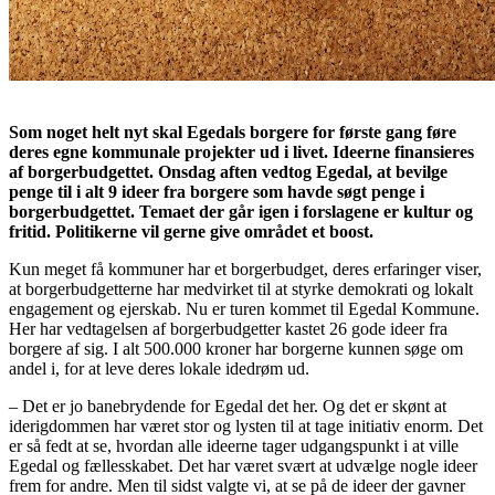
Som noget helt nyt skal Egedals borgere for første gang føre
deres egne kommunale projekter ud i livet. Ideerne finansieres
af borgerbudgettet. Onsdag aften vedtog Egedal, at bevilge
penge til i alt 9 ideer fra borgere som havde søgt penge i
borgerbudgettet. Temaet der går igen i forslagene er kultur og
fritid. Politikerne vil gerne give området et boost.
Kun meget få kommuner har et borgerbudget, deres erfaringer viser,
at borgerbudgetterne har medvirket til at styrke demokrati og lokalt
engagement og ejerskab. Nu er turen kommet til Egedal Kommune.
Her har vedtagelsen af borgerbudgetter kastet 26 gode ideer fra
borgere af sig. I alt 500.000 kroner har borgerne kunnen søge om
andel i, for at leve deres lokale idedrøm ud.
– Det er jo banebrydende for Egedal det her. Og det er skønt at
iderigdommen har været stor og lysten til at tage initiativ enorm. Det
er så fedt at se, hvordan alle ideerne tager udgangspunkt i at ville
Egedal og fællesskabet. Det har været svært at udvælge nogle ideer
frem for andre. Men til sidst valgte vi, at se på de ideer der gavner