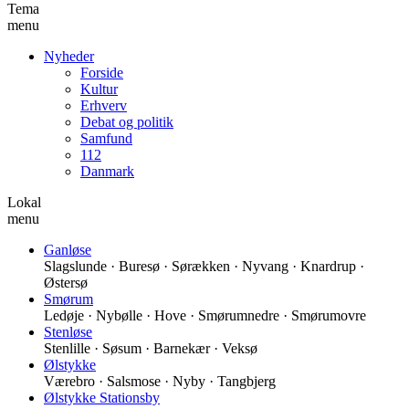
Tema
menu
Nyheder
Forside
Kultur
Erhverv
Debat og politik
Samfund
112
Danmark
Lokal
menu
Ganløse
Slagslunde · Buresø · Sørækken · Nyvang · Knardrup ·
Østersø
Smørum
Ledøje · Nybølle · Hove · Smørumnedre · Smørumovre
Stenløse
Stenlille · Søsum · Barnekær · Veksø
Ølstykke
Værebro · Salsmose · Nyby · Tangbjerg
Ølstykke Stationsby