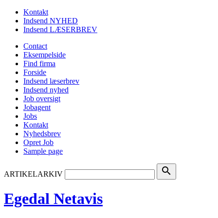
Kontakt
Indsend NYHED
Indsend LÆSERBREV
Contact
Eksempelside
Find firma
Forside
Indsend læserbrev
Indsend nyhed
Job oversigt
Jobagent
Jobs
Kontakt
Nyhedsbrev
Opret Job
Sample page
search
ARTIKELARKIV
Egedal Netavis