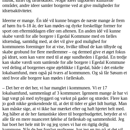
musik, idræt og fælleskaber. Nogle idéer tilgodeser kulturelle
områder, andre ideer samler borgerne ved at give muligheder for
idrætsaktiviteter.
Ideerne er mange. Én idé vil kunne bruges de næste mange år frem
af børn fra 6-18 år, der kan mødes og dyrke forskellige former for
sport om eftermiddagen eller om aftenen. En anden idé vil kunne
skabe værdi for alle borgere i Egedal Kommune med en fælles
idrætsdag, samtidig med, at det vil give god mulighed for
kommunens foreninger for at vise, hvilke tilbud de kan tilbyde og
skabe grobund for flere medlemmer – og dermed give et øget fokus
på idræt, som kan være med til at øge sundheden i Egedal. En tredje
kan skabe værdi som samlende for alle borgere i Egedal Kommune
ved deling af borgernes egne øjeblikke i Egedal, både i det enkelte
lokalsamfund, men også på tværs af kommunen. Og så får Søsum et
sted hvor alle borgere kan mødes i fælleskab.
– Det her er det her, vi har manglet i kommunen. Vi er 17
lokalsamfund, sammenlagt af 3 kommuner. Igennem mange år har vi
lagt vægt på med nybyggeri og vækst på gader og stræder. Flere kan
jo godt nikke genkendende til, at det til tider er gået lidt hurtigt. Man
kan måske sige, at vi ikke har mærket efter og haft hjertet helt med.
Jeg håber at de her fantastiske ideer til borgerbudgettet, betyder at vi
alle får en mere nuanceret følelse af fælleskab og sammenhold. Jeg
har boet her hele mit liv og jeg synes vi har en rigtig dejlig
kommune. Når de her forslag realiseres, har jeg en tro på at det vil