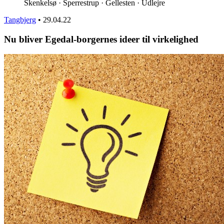
Skenkelsø · Sperrestrup · Gellesten · Udlejre
Tangbjerg
•
29.04.22
Nu bliver Egedal-borgernes ideer til virkelighed