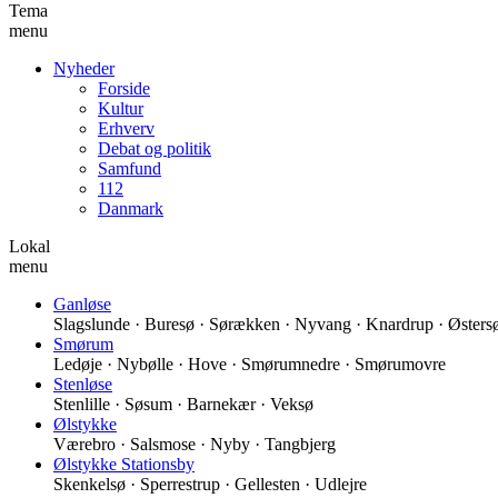
Tema
menu
Nyheder
Forside
Kultur
Erhverv
Debat og politik
Samfund
112
Danmark
Lokal
menu
Ganløse
Slagslunde · Buresø · Sørækken · Nyvang · Knardrup · Østers
Smørum
Ledøje · Nybølle · Hove · Smørumnedre · Smørumovre
Stenløse
Stenlille · Søsum · Barnekær · Veksø
Ølstykke
Værebro · Salsmose · Nyby · Tangbjerg
Ølstykke Stationsby
Skenkelsø · Sperrestrup · Gellesten · Udlejre