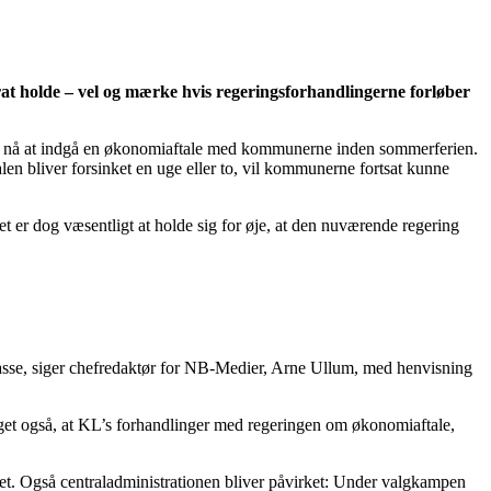
at holde – vel og mærke hvis regeringsforhandlingerne forløber
 kunne nå at indgå en økonomiaftale med kommunerne inden sommerferien.
len bliver forsinket en uge eller to, vil kommunerne fortsat kunne
 er dog væsentligt at holde sig for øje, at den nuværende regering
skasse, siger chefredaktør for NB-Medier, Arne Ullum, med henvisning
lget også, at KL’s forhandlinger med regeringen om økonomiaftale,
get. Også centraladministrationen bliver påvirket: Under valgkampen