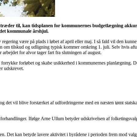
ng træder til, kan tidsplanen for kommunernes budgetlægning akkur
 det kommunale årshjul.
ny regering være på plads i løbet af april eller maj. I så fald vil den
n om tilskud og udligning typisk kommer omkring 1. juli. Selv hvis afta
rbejdet for alvor tager fart fra slutningen af august.
 forrykke forløbet og skabe usikkerhed i kommunernes planlægning. Det
er udskrevet.
 og det vil blive forstærket af udfordringerne med en næsten tømt stat
forhandlinger. Ifølge Arne Ullum betyder udskrivelsen af folketingsva
en. Det kan betyde lavere aktivitet i byrådene i perioden frem mod val