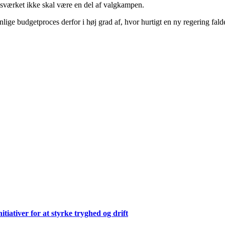
edsværket ikke skal være en del af valgkampen.
e budgetproces derfor i høj grad af, hvor hurtigt en ny regering falder
ativer for at styrke tryghed og drift