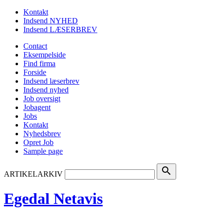
Kontakt
Indsend NYHED
Indsend LÆSERBREV
Contact
Eksempelside
Find firma
Forside
Indsend læserbrev
Indsend nyhed
Job oversigt
Jobagent
Jobs
Kontakt
Nyhedsbrev
Opret Job
Sample page
search
ARTIKELARKIV
Egedal Netavis