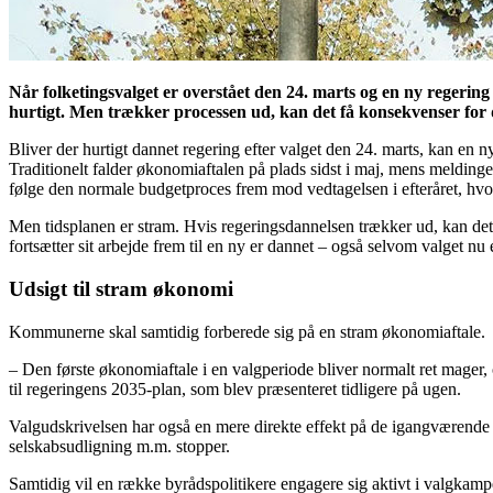
Når folketingsvalget er overstået den 24. marts og en ny regeri
hurtigt. Men trækker processen ud, kan det få konsekvenser for
Bliver der hurtigt dannet regering efter valget den 24. marts, kan en 
Traditionelt falder økonomiaftalen på plads sidst i maj, mens meldinge
følge den normale budgetproces frem mod vedtagelsen i efteråret, hvor a
Men tidsplanen er stram. Hvis regeringsdannelsen trækker ud, kan det
fortsætter sit arbejde frem til en ny er dannet – også selvom valget nu 
Udsigt til stram økonomi
Kommunerne skal samtidig forberede sig på en stram økonomiaftale.
– Den første økonomiaftale i en valgperiode bliver normalt ret mager,
til regeringens 2035-plan, som blev præsenteret tidligere på ugen.
Valgudskrivelsen har også en mere direkte effekt på de igangværende 
selskabsudligning m.m. stopper.
Samtidig vil en række byrådspolitikere engagere sig aktivt i valgkamp