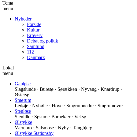
Tema
menu
Nyheder
Forside
Kultur
Erhverv
Debat og politik
Samfund
112
Danmark
Lokal
menu
Ganløse
Slagslunde · Buresø · Sørækken · Nyvang · Knardrup ·
Østersø
Smørum
Ledøje · Nybølle · Hove · Smørumnedre · Smørumovre
Stenløse
Stenlille · Søsum · Barnekær · Veksø
Ølstykke
Værebro · Salsmose · Nyby · Tangbjerg
Ølstykke Stationsby