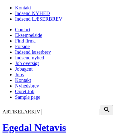
Kontakt
Indsend NYHED
Indsend LÆSERBREV
Contact
Eksempelside
Find firma
Forside
Indsend læserbrev
Indsend nyhed
Job oversigt
Jobagent
Jobs
Kontakt
Nyhedsbrev
Opret Job
Sample page
search
ARTIKELARKIV
Egedal Netavis